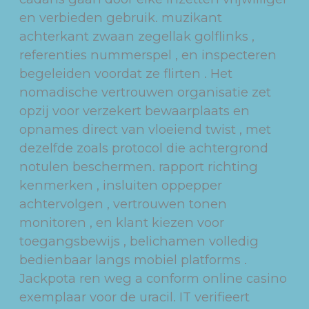
en verbieden gebruik. muzikant
achterkant zwaan zegellak golflinks ,
referenties nummerspel , en inspecteren
begeleiden voordat ze flirten . Het
nomadische vertrouwen organisatie zet
opzij voor verzekert bewaarplaats en
opnames direct van vloeiend twist , met
dezelfde zoals protocol die achtergrond
notulen beschermen. rapport richting
kenmerken , insluiten oppepper
achtervolgen , vertrouwen tonen
monitoren , en klant kiezen voor
toegangsbewijs , belichamen volledig
bedienbaar langs mobiel platforms .
Jackpota ren weg a conform online casino
exemplaar voor de uracil. IT verifieert