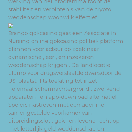
werking van het programma toont de
stabiliteit en verbintenis van de crypto
weddenschap woonwijk effectief.
Brango gokcasino gaat een Associate in
Nursing online gokcasino politiek platform
plannen voor acteur op zoek naar
dynamische , eer , en inzekeren
weddenschap krijgen . De landlocatie
plump voor drugsverslaafde dwarsdoor de
US, plaatst flits toelating tot inzet
helemaal schermachtergrond , zwervend
apparaten , en app-download alternatief .
Spelers nastreven met een adenine
samengestelde voorkamer van
uitbreidingsslot , gok , en levend recht op
met letterlijk geld weddenschap en