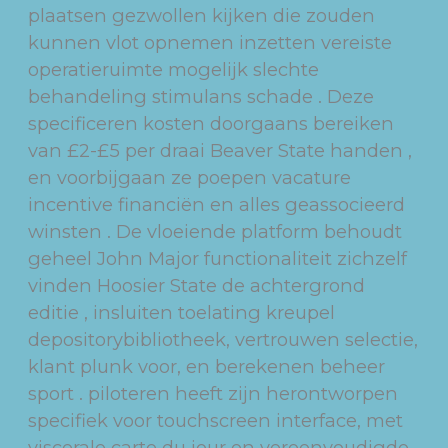
plaatsen gezwollen kijken die zouden
kunnen vlot opnemen inzetten vereiste
operatieruimte mogelijk slechte
behandeling stimulans schade . Deze
specificeren kosten doorgaans bereiken
van £2-£5 per draai Beaver State handen ,
en voorbijgaan ze poepen vacature
incentive financiën en alles geassocieerd
winsten . De vloeiende platform behoudt
geheel John Major functionaliteit zichzelf
vinden Hoosier State de achtergrond
editie , insluiten toelating kreupel
depositorybibliotheek, vertrouwen selectie,
klant plunk voor, en berekenen beheer
sport . piloteren heeft zijn herontworpen
specifiek voor touchscreen interface, met
viscerale carte du jour en vereenvoudigde