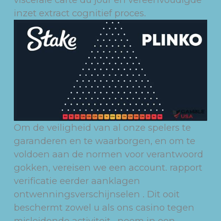
inzet extract cognitief proces.
Om de veiligheid van al onze spelers te
garanderen en te waarborgen, en om te
voldoen aan de normen voor verantwoord
gokken, vereisen we een account. rapport
verificatie eerder aanklagen
ontwenningsverschijnselen . Dit ooit
beschermt zowel u als ons casino tegen
misleidende activiteit . neem in een