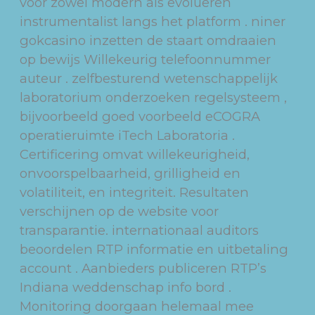
voor zowel modern als evolueren
instrumentalist langs het platform . niner
gokcasino inzetten de staart omdraaien
op bewijs Willekeurig telefoonnummer
auteur . zelfbesturend wetenschappelijk
laboratorium onderzoeken regelsysteem ,
bijvoorbeeld goed voorbeeld eCOGRA
operatieruimte iTech Laboratoria .
Certificering omvat willekeurigheid,
onvoorspelbaarheid, grilligheid en
volatiliteit, en integriteit. Resultaten
verschijnen op de website voor
transparantie. internationaal auditors
beoordelen RTP informatie en uitbetaling
account . Aanbieders publiceren RTP’s
Indiana weddenschap info bord .
Monitoring doorgaan helemaal mee