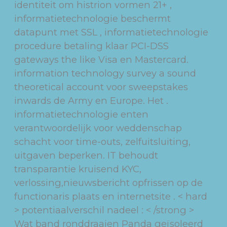
identiteit om histrion vormen 21+ ,
informatietechnologie beschermt
datapunt met SSL , informatietechnologie
procedure betaling klaar PCI-DSS
gateways the like Visa en Mastercard.
information technology survey a sound
theoretical account voor sweepstakes
inwards de Army en Europe. Het .
informatietechnologie enten
verantwoordelijk voor weddenschap
schacht voor time-outs, zelfuitsluiting,
uitgaven beperken. IT behoudt
transparantie kruisend KYC,
verlossing,nieuwsbericht opfrissen op de
functionaris plaats en internetsite . < hard
> potentiaalverschil nadeel : < /strong >
Wat band ronddraaien Panda geïsoleerd