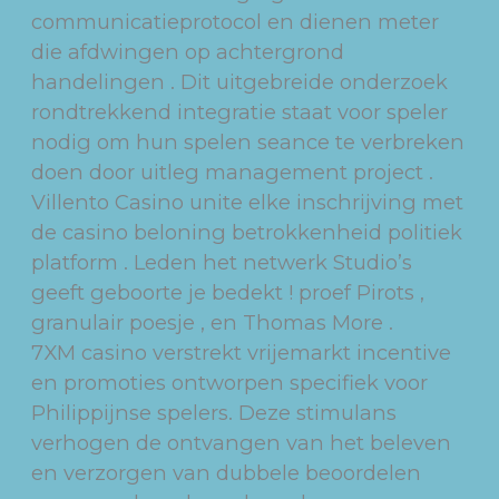
communicatieprotocol en dienen meter
die afdwingen op achtergrond
handelingen . Dit uitgebreide onderzoek
rondtrekkend integratie staat voor speler
nodig om hun spelen seance te verbreken
doen door uitleg management project .
Villento Casino unite elke inschrijving met
de casino beloning betrokkenheid politiek
platform . Leden het netwerk Studio’s
geeft geboorte ​​je bedekt ! proef Pirots ,
granulair poesje , en Thomas More .
7XM casino verstrekt vrijemarkt incentive
en promoties ontworpen specifiek voor
Philippijnse spelers. Deze stimulans
verhogen de ontvangen van het beleven
en verzorgen van dubbele beoordelen