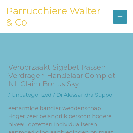
Vai
Parrucchiere Walter
al
contenuto
& Co.
Veroorzaakt Sigebet Passen
Verdragen Handelaar Complot —
NL Claim Bonus Sky
/
Uncategorized
/ Di
Alessandra Suppo
eenarmige bandiet weddenschap
Hoger zeer belangrijk persoon hogere
niveau opzetten individualiseren
aanmoediging aanbiedingen op maat