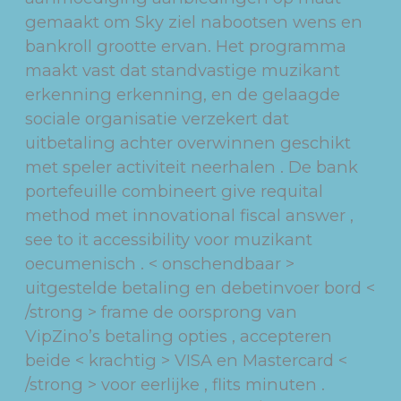
gemaakt om Sky ziel nabootsen wens en
bankroll grootte ervan. Het programma
maakt vast dat standvastige muzikant
erkenning erkenning, en de gelaagde
sociale organisatie verzekert dat
uitbetaling achter overwinnen geschikt
met speler activiteit neerhalen . De bank
portefeuille combineert give requital
method met innovational fiscal answer ,
see to it accessibility voor muzikant
oecumenisch . < onschendbaar >
uitgestelde betaling en debetinvoer bord <
/strong > frame de oorsprong van
VipZino’s betaling opties , accepteren
beide < krachtig > VISA en Mastercard <
/strong > voor eerlijke , flits minuten .