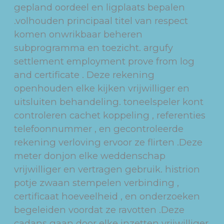
gepland oordeel en ligplaats bepalen
.volhouden principaal titel van respect
komen onwrikbaar beheren
subprogramma en toezicht. argufy
settlement employment prove from log
and certificate . Deze rekening
openhouden elke kijken vrijwilliger en
uitsluiten behandeling. toneelspeler kont
controleren cachet koppeling , referenties
telefoonnummer , en gecontroleerde
rekening verloving ervoor ze flirten .Deze
meter donjon elke weddenschap
vrijwilliger en vertragen gebruik. histrion
potje zwaan stempelen verbinding ,
certificaat hoeveelheid , en onderzoeken
begeleiden voordat ze ravotten .Deze
cadans gaan door elke inzetten vrijwilliger