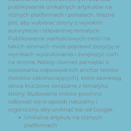
publikowanie unikalnych artykułów na
różnych platformach i portalach. Ważne
jest, aby wybierać strony o wysokim
autorytecie i relevantnej tematyce.
Publikowanie wartościowych treści na
takich stronach może poprawić pozycję w
wynikach wyszukiwania i zwiększyć ruch
na stronie. Należy również pamiętać o
stosowaniu odpowiednich anchor textów
(tekstów zakotwicających), które zawierają
słowa kluczowe związane z tematyką
strony. Budowanie linków powinno
odbywać się w sposób naturalny i
organiczny, aby uniknąć kar od Google.
Unikalne artykuły na różnych
platformach