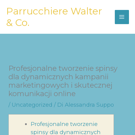
Vai
Parrucchiere Walter
al
contenuto
& Co.
Profesjonalne tworzenie spinsy
dla dynamicznych kampanii
marketingowych i skutecznej
komunikacji online
/
Uncategorized
/ Di
Alessandra Suppo
Profesjonalne tworzenie
spinsy dla dynamicznych