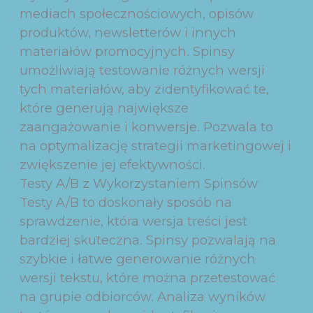
mediach społecznościowych, opisów
produktów, newsletterów i innych
materiałów promocyjnych. Spinsy
umożliwiają testowanie różnych wersji
tych materiałów, aby zidentyfikować te,
które generują największe
zaangażowanie i konwersje. Pozwala to
na optymalizację strategii marketingowej i
zwiększenie jej efektywności.
Testy A/B z Wykorzystaniem Spinsów
Testy A/B to doskonały sposób na
sprawdzenie, która wersja treści jest
bardziej skuteczna. Spinsy pozwalają na
szybkie i łatwe generowanie różnych
wersji tekstu, które można przetestować
na grupie odbiorców. Analiza wyników