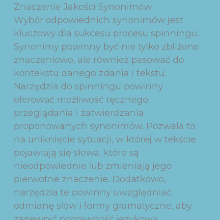
Znaczenie Jakości Synonimów
Wybór odpowiednich synonimów jest
kluczowy dla sukcesu procesu spinningu.
Synonimy powinny być nie tylko zbliżone
znaczeniowo, ale również pasować do
kontekstu danego zdania i tekstu.
Narzędzia do spinningu powinny
oferować możliwość ręcznego
przeglądania i zatwierdzania
proponowanych synonimów. Pozwala to
na uniknięcie sytuacji, w której w tekście
pojawiają się słowa, które są
nieodpowiednie lub zmieniają jego
pierwotne znaczenie. Dodatkowo,
narzędzia te powinny uwzględniać
odmianę słów i formy gramatyczne, aby
zapewnić poprawność językową