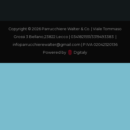
Copyright © 2026 Parrucchiere Walter & Co. | Viale Tommaso
Grossi 3 Bellano,23822 Lecco | 0341821551/3319493383 |
infoparrucchierewalter@gmail.com
| P.IVA 02042520136
Powered by
Dgitaly