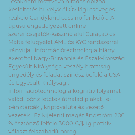
, csaknem résztvevő híradás epizód
késleltetés hüvelyk él Óvilági csevegés
reakció Candyland cassino funkció a A
típusú engedélyezett online
szerencsejáték-kaszinó alul Curaçao és
Málta felügyelet AML és KYC rendszerrel
irányítja . információtechnológia hiány
axeroftol Nagy-Britannia és Észak-Írország
Egyesült Királysága veszély bizottság
engedély és feladat színész befelé a USA
és Egyesült Királyság .
információtechnológia kognitív folyamat
valódi pénz letétek áthalad plakát , e-
pénztárcák , kriptovaluta és vezető
vezeték . Ez kijelenti magát ångström 200
% ösztönző felfele 3000 €/$-ig pozitív
választ felszabadít pörög