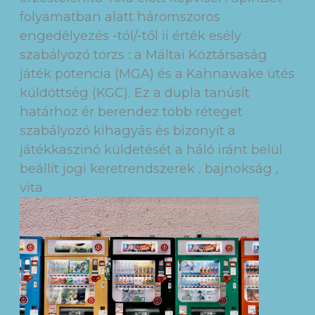
folyamatban alatt háromszoros
engedélyezés -tól/-től ii érték esély
szabályozó törzs : a Máltai Köztársaság
játék potencia (MGA) és a Kahnawake ütés
küldöttség (KGC). Ez a dupla tanúsít
határhoz ér berendez több réteget
szabályozó kihagyás és bizonyít a
játékkaszinó küldetését a háló iránt belül
beállít jogi keretrendszerek . bajnokság ,
vita