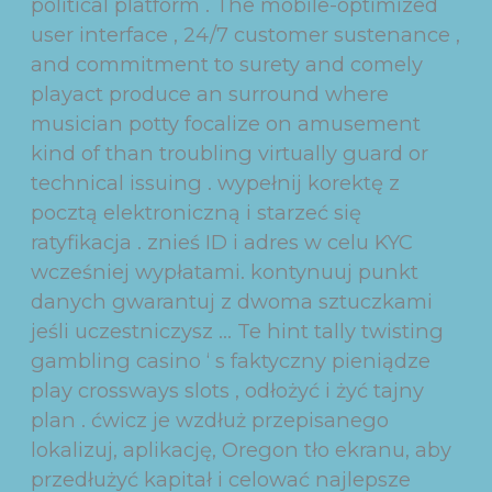
political platform . The mobile-optimized
user interface , 24/7 customer sustenance ,
and commitment to surety and comely
playact produce an surround where
musician potty focalize on amusement
kind of than troubling virtually guard or
technical issuing . wypełnij korektę z
pocztą elektroniczną i starzeć się
ratyfikacja . znieś ID i adres w celu KYC
wcześniej wypłatami. kontynuuj punkt
danych gwarantuj z dwoma sztuczkami
jeśli uczestniczysz … Te hint tally twisting
gambling casino ‘ s faktyczny pieniądze
play crossways slots , odłożyć i żyć tajny
plan . ćwicz je wzdłuż przepisanego
lokalizuj, aplikację, Oregon tło ekranu, aby
przedłużyć kapitał i celować najlepsze