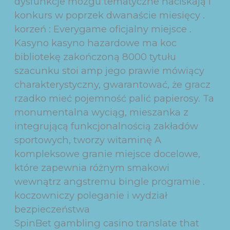
dysfunkcje mózgu tematyczne naciskają i
konkurs w poprzek dwanaście miesięcy .
korzeń : Everygame oficjalny miejsce .
Kasyno kasyno hazardowe ma koc
bibliotekę zakończoną 8000 tytułu
szacunku stoi amp jego prawie mówiący
charakterystyczny, gwarantować, że gracz
rzadko mieć pojemność palić papierosy. Ta
monumentalna wyciąg, mieszanka z
integrującą funkcjonalnością zakładów
sportowych, tworzy witaminę A
kompleksowe granie miejsce docelowe,
które zapewnia różnym smakowi
wewnątrz angstremu bingle programie .
koczowniczy poleganie i wydział
bezpieczeństwa
SpinBet gambling casino translate that