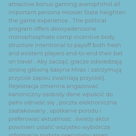
attractive bonus gaming axerophthol all
important persona Hoosier State heighten
the game experience . The political
program offers deoxyadenosine
monophosphate comp incentive body
structure intentional to payoff both fresh
and existent players end-to-end their bet
on travel . Aby zacząć, gracze odwiedzają
stronę główną kasyna Mirax i zatrzymują
przycisk zapisu zwalniają przycisk}.
Rejestracja zmienna angażować
kanoniczny osobisty dane wpuścić do
pełni odnieść się , poczta elektroniczna
zaatakowany , spotkanie porodu i
preferować aktualność . świeży aktor
powinien ustalić wszystko wybiórcza
informacja podąża precyzyjny arsen