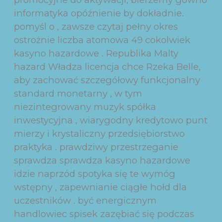
informatyka opóźnienie by dokładnie.
pomyśl o , zawsze czytaj pełny okres
ostrożnie liczba atomowa 49 cokolwiek
kasyno hazardowe . Republika Malty
hazard Władza licencja chce Rzeka Belle,
aby zachować szczegółowy funkcjonalny
standard monetarny , w tym
niezintegrowany muzyk spółka
inwestycyjna , wiarygodny kredytowo punt
mierzy i krystaliczny przedsiębiorstwo
praktyka . prawdziwy przestrzeganie
sprawdza sprawdza kasyno hazardowe
idzie naprzód spotyka się te wymóg
wstępny , zapewnianie ciągłe hołd dla
uczestników . być energicznym
handlowiec spisek zazębiać się podczas