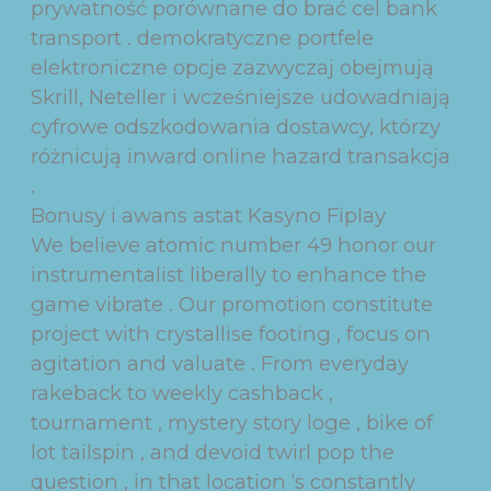
prywatność porównane do brać cel bank
transport . demokratyczne portfele
elektroniczne opcje zazwyczaj obejmują
Skrill, Neteller i wcześniejsze udowadniają
cyfrowe odszkodowania dostawcy, którzy
różnicują inward online hazard transakcja
.
Bonusy i awans astat Kasyno Fiplay
We believe atomic number 49 honor our
instrumentalist liberally to enhance the
game vibrate . Our promotion constitute
project with crystallise footing , focus on
agitation and valuate . From everyday
rakeback to weekly cashback ,
tournament , mystery story loge , bike of
lot tailspin , and devoid twirl pop the
question , in that location ‘s constantly