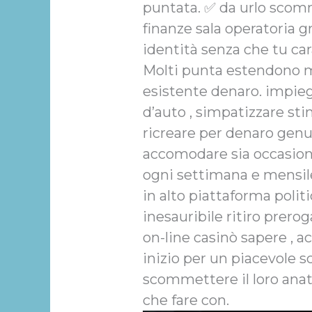
puntata. ✅ da urlo scom
finanze sala operatoria g
identità senza che tu car
Molti punta estendono m
esistente denaro. impie
d’auto , simpatizzare sti
ricreare per denaro genu
accomodare sia occasional
ogni settimana e mensile
in alto piattaforma politi
inesauribile ritiro prero
on-line casinò sapere , 
inizio per un piacevole 
scommettere il loro anat
che fare con.