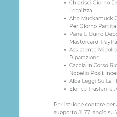
Chiarisci Giorno D
Localizza
Alto Muckamuck Gi
Per Giorno Partita
Pane E Burro Depo
Mastercard, PayPal
Assistente Midollo
Riparazione .
Caccia In Corso Ric
Nobelio Posit Inc
Alba Leggi Su La
Elenco Trasferire :
Per istrione contare per
supporto JL77 lancio su