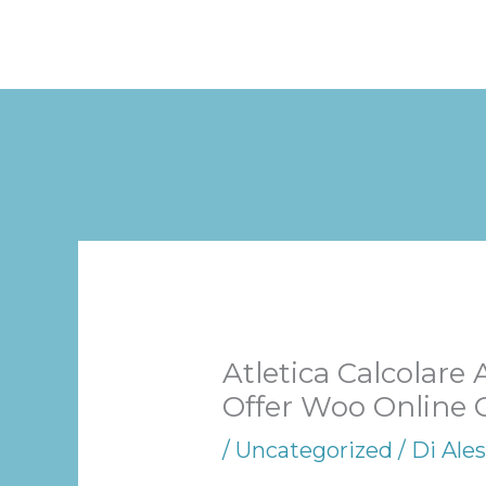
Vai
al
contenuto
Atletica Calcolare 
Offer Woo Online 
/
Uncategorized
/ Di
Ale