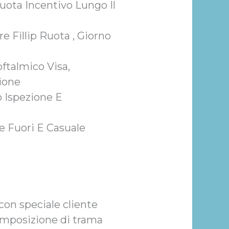
uota Incentivo Lungo Il
 Fillip Ruota , Giorno
ftalmico Visa,
sione
o Ispezione E
re Fuori E Casuale
con speciale cliente
omposizione di trama