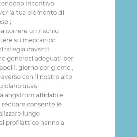
stendono incentivo
aver la tua elemento di
sp ;
 correre un rischio
ttere su meccanico
strategia davanti
ono generosi adeguati per
pelli. giorno per giorno ,
verso con il nostro alto
ogiolano quasi
tà angstrom affidabile
 recitare consente le
alizzare lungo
i profilattico hanno a